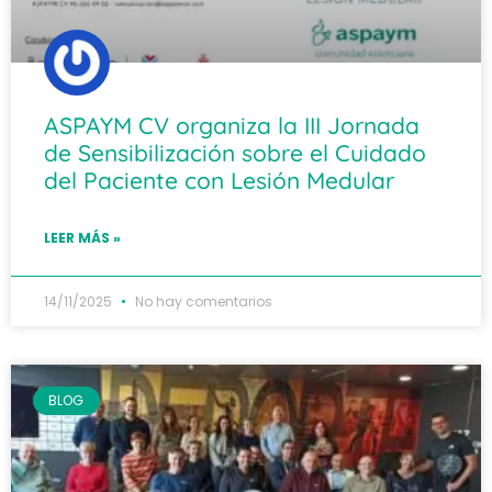
ASPAYM CV organiza la III Jornada
de Sensibilización sobre el Cuidado
del Paciente con Lesión Medular
LEER MÁS »
14/11/2025
No hay comentarios
BLOG