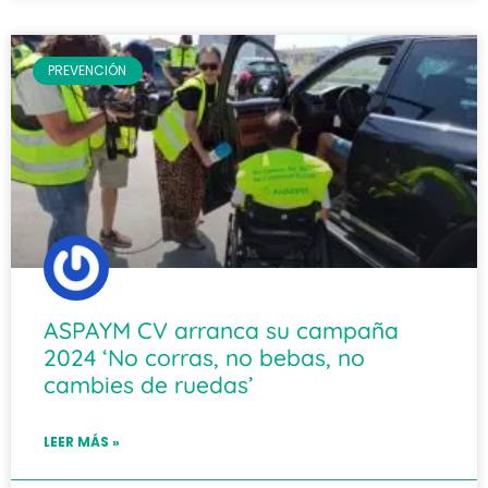
PREVENCIÓN
ASPAYM CV arranca su campaña
2024 ‘No corras, no bebas, no
cambies de ruedas’
LEER MÁS »