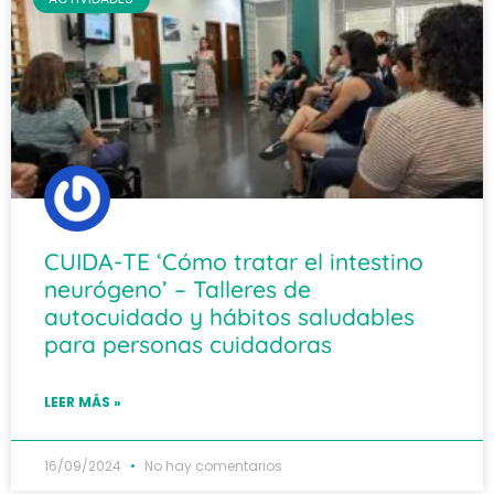
CUIDA-TE ‘Cómo tratar el intestino
neurógeno’ – Talleres de
autocuidado y hábitos saludables
para personas cuidadoras
LEER MÁS »
16/09/2024
No hay comentarios