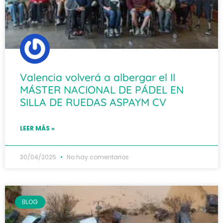
Valencia volverá a albergar el II
MÁSTER NACIONAL DE PÁDEL EN
SILLA DE RUEDAS ASPAYM CV
LEER MÁS »
30/04/2025
No hay comentarios
BLOG