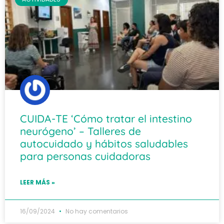
CUIDA-TE ‘Cómo tratar el intestino
neurógeno’ – Talleres de
autocuidado y hábitos saludables
para personas cuidadoras
LEER MÁS »
16/09/2024
No hay comentarios