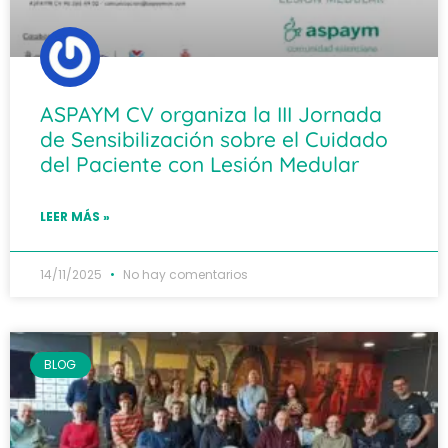
ASPAYM CV organiza la III Jornada
de Sensibilización sobre el Cuidado
del Paciente con Lesión Medular
LEER MÁS »
14/11/2025
No hay comentarios
BLOG