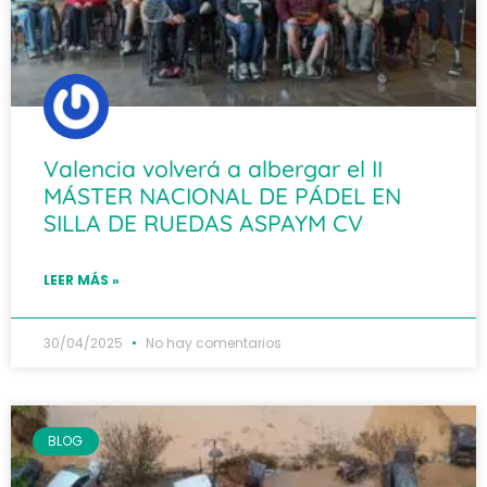
Valencia volverá a albergar el II
MÁSTER NACIONAL DE PÁDEL EN
SILLA DE RUEDAS ASPAYM CV
LEER MÁS »
30/04/2025
No hay comentarios
BLOG