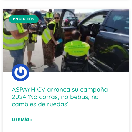
PREVENCIÓN
ASPAYM CV arranca su campaña
2024 ‘No corras, no bebas, no
cambies de ruedas’
LEER MÁS »