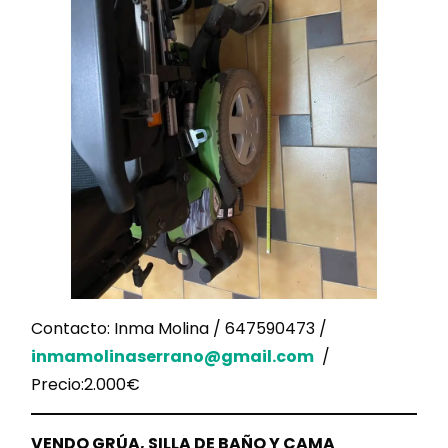
Contacto: Inma Molina / 647590473 /
inmamolinaserrano@gmail.com
/
Precio:2.000€
VENDO GRÚA, SILLA DE BAÑO Y CAMA