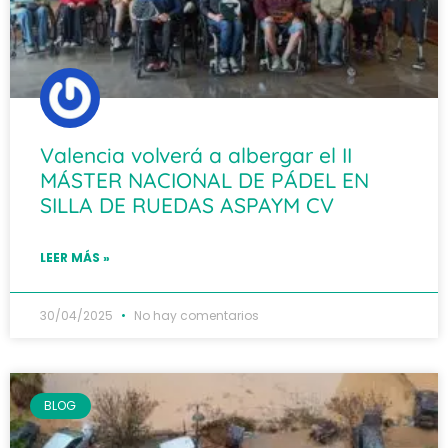
Valencia volverá a albergar el II
MÁSTER NACIONAL DE PÁDEL EN
SILLA DE RUEDAS ASPAYM CV
LEER MÁS »
30/04/2025
No hay comentarios
BLOG