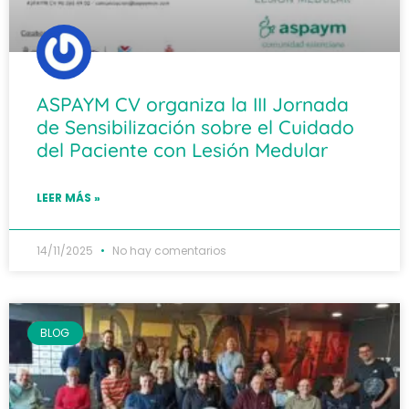
ASPAYM CV organiza la III Jornada
de Sensibilización sobre el Cuidado
del Paciente con Lesión Medular
LEER MÁS »
14/11/2025
No hay comentarios
BLOG