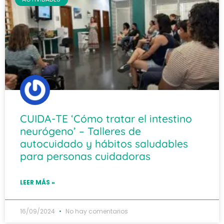
CUIDA-TE ‘Cómo tratar el intestino
neurógeno’ – Talleres de
autocuidado y hábitos saludables
para personas cuidadoras
LEER MÁS »
16/09/2024
No hay comentarios