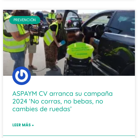
PREVENCIÓN
ASPAYM CV arranca su campaña
2024 ‘No corras, no bebas, no
cambies de ruedas’
LEER MÁS »