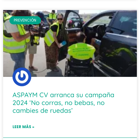
PREVENCIÓN
ASPAYM CV arranca su campaña
2024 ‘No corras, no bebas, no
cambies de ruedas’
LEER MÁS »