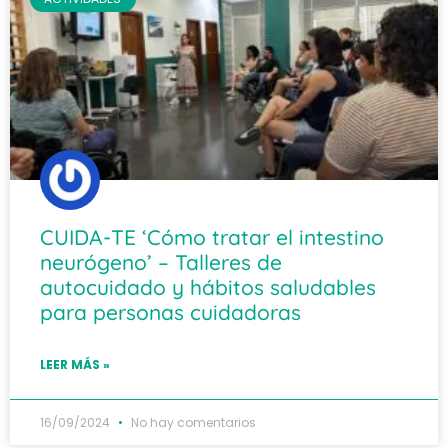
CUIDA-TE ‘Cómo tratar el intestino
neurógeno’ – Talleres de
autocuidado y hábitos saludables
para personas cuidadoras
LEER MÁS »
16/09/2024
No hay comentarios