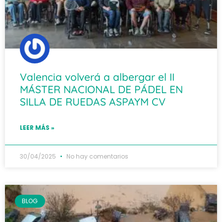
Valencia volverá a albergar el II
MÁSTER NACIONAL DE PÁDEL EN
SILLA DE RUEDAS ASPAYM CV
LEER MÁS »
30/04/2025
No hay comentarios
BLOG