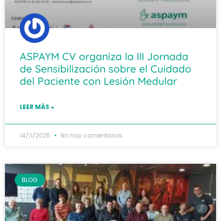
ASPAYM CV organiza la III Jornada
de Sensibilización sobre el Cuidado
del Paciente con Lesión Medular
LEER MÁS »
14/11/2025
No hay comentarios
BLOG