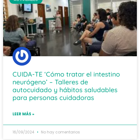
CUIDA-TE ‘Cómo tratar el intestino
neurógeno’ – Talleres de
autocuidado y hábitos saludables
para personas cuidadoras
LEER MÁS »
16/09/2024
No hay comentarios