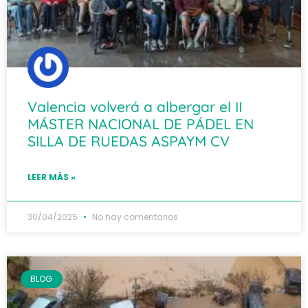
Valencia volverá a albergar el II
MÁSTER NACIONAL DE PÁDEL EN
SILLA DE RUEDAS ASPAYM CV
LEER MÁS »
30/04/2025
No hay comentarios
BLOG