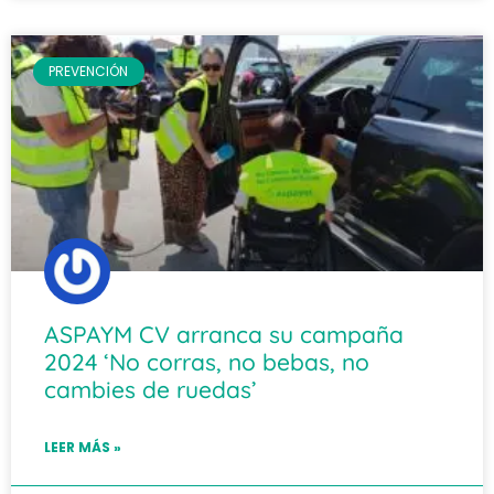
PREVENCIÓN
ASPAYM CV arranca su campaña
2024 ‘No corras, no bebas, no
cambies de ruedas’
LEER MÁS »