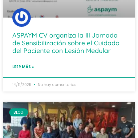
ASPAYM CV organiza la III Jornada
de Sensibilización sobre el Cuidado
del Paciente con Lesión Medular
LEER MÁS »
14/11/2025
No hay comentarios
BLOG