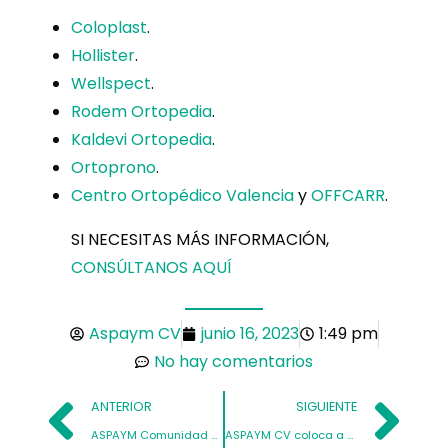
Coloplast
.
Hollister
.
Wellspect
.
Rodem Ortopedia
.
Kaldevi Ortopedia
.
Ortoprono
.
Centro Ortopédico Valencia
y
OFFCARR
.
SI NECESITAS MÁS INFORMACIÓN,
CONSÚLTANOS AQUÍ
Aspaym CV
junio 16, 2023
1:49 pm
No hay comentarios
ANTERIOR
SIGUIENTE
ASPAYM Comunidad Valenciana celebra sus 40 años con un Acto Solemne
ASPAYM CV coloca a Valencia como sede del primer y único MÁSTER NACIONAL DE PÁDEL EN SILLA