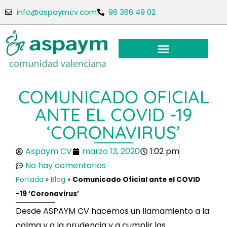
info@aspaymcv.com
96 366 49 02
COMUNICADO OFICIAL
ANTE EL COVID -19
‘CORONAVIRUS’
Aspaym CV
marzo 13, 2020
1:02 pm
No hay comentarios
Portada
»
Blog
»
Comunicado Oficial ante el COVID
-19 ‘Coronavirus’
Desde ASPAYM CV hacemos un llamamiento a la
calma y a la prudencia y a cumplir las