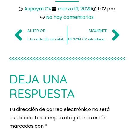
Aspaym CV
marzo 13, 2020
1:02 pm
No hay comentarios
ANTERIOR
SIGUIENTE
I Jornada de sensibilización del cuidado del paciente con Lesión Medular
ASPAYM CV introduce ISLA SIRENA en nuestros SERVICIOS ‘Sistema de Rehabilitación Neuromuscular Adaptado’, rehabilitación a distancia
DEJA UNA
RESPUESTA
Tu dirección de correo electrónico no será
publicada.
Los campos obligatorios están
marcados con
*