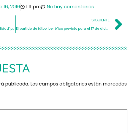
 16, 2016
1:11 pm
No hay comentarios
SIGUIENTE
Séptima edición de las ‘Jornadas sobre Sexualidad’ para lesionados medulares y grandes discapacitados físicos de ASPAYM Comunidad Valenciana
El partido de fútbol benéfico previsto para el 17 de diciembre, aplazado por riesgo de fuertes lluvias
UESTA
rá publicada.
Los campos obligatorios están marcados