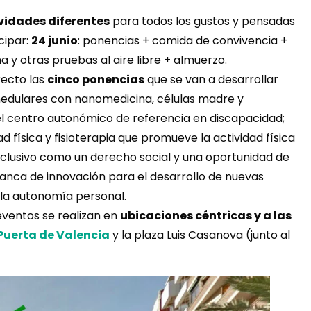
vidades diferentes
para todos los gustos y pensadas
cipar:
24 junio
: ponencias + comida de convivencia +
na y otras pruebas al aire libre + almuerzo.
recto las
cinco ponencias
que se van a desarrollar
medulares con nanomedicina, células madre y
el centro autonómico de referencia en discapacidad;
ad física y fisioterapia que promueve la actividad física
inclusivo como un derecho social y una oportunidad de
anca de innovación para el desarrollo de nuevas
y la autonomía personal.
 eventos se realizan en
ubicaciones céntricas y a las
 Puerta de Valencia
y la plaza Luis Casanova (junto al