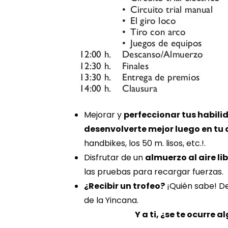
Mejorar y
perfeccionar tus habili
desenvolverte mejor luego en tu 
handbikes, los 50 m. lisos, etc.!.
Disfrutar de un
almuerzo al aire l
las pruebas para recargar fuerzas.
¿Recibir un trofeo?
¡Quién sabe! De
de la Yincana.
Y a ti, ¿se te ocur