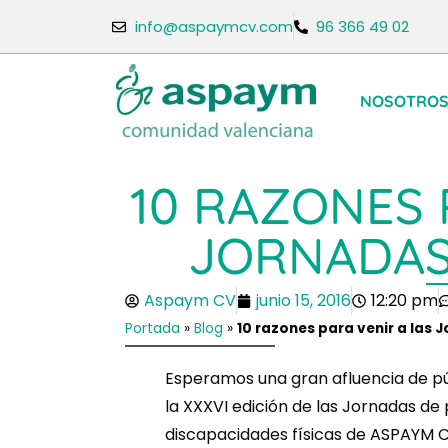
info@aspaymcv.com
96 366 49 02
NOSOTRO
10 RAZONES 
JORNADAS
Aspaym CV
junio 15, 2016
12:20 pm
Portada
»
Blog
»
10 razones para venir a las
Esperamos una gran afluencia de púb
la XXXVI edición de las Jornadas de
discapacidades físicas de ASPAYM 