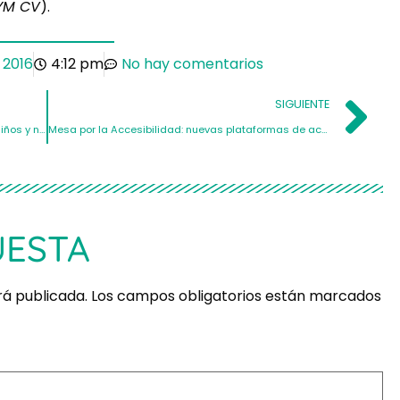
AYM CV
).
, 2016
4:12 pm
No hay comentarios
SIGUIENTE
ASPAYM CV explicará la lesión medular a los niños y niñas del colegio ‘El Cid’ de Mislata
Mesa por la Accesibilidad: nuevas plataformas de acceso en Marítim-Serrería y l’Eliana
UESTA
rá publicada.
Los campos obligatorios están marcados